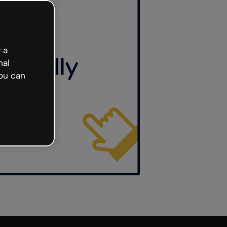
 a
nal
ou can