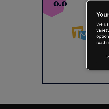
Your
We use
variet
option
read m
S