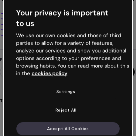
Your privacy is important
Design interativo e animado
100% personalizável
to us
Adicione áudio, vídeo e multimídia
Apresente, compartilhe ou publique online
Baixe em PDF, MP4 e outros formatos
We use our own cookies and those of third
parties to allow for a variety of features,
analyze our services and show you additional
options according to your preferences and
Procurando algo diferente?
browsing habits. You can read more about this
in the
cookies policy
.
Settings
Tags
proposta
comercial
ofertas
minimalismo
minimalista
Reject All
Ver mais (27)
Accept All Cookies