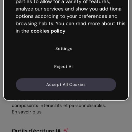
IA Genially
parties to allow for a variety of features,
analyze our services and show you additional
Les outils d’IA intégrés vous aident
options according to your preferences and
à créer du contenu et à accélérer
browsing habits. You can read more about this
in the
cookies policy
.
votre flux de travail.
Settings
Générer avec l’IA
new
Générez des créations complètes avec l'IA et
Reject All
gagnez jusqu'à 90 % de temps.
En savoir plus
Accept All Cookies
AI Builder
new
Transformez instantanément vos idées en
composants interactifs et personnalisables.
En savoir plus
Outils d'écriture IA