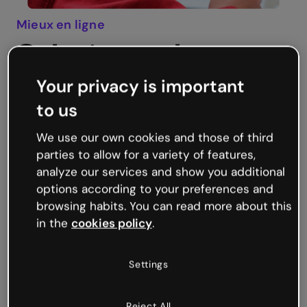
Mieux en ligne
Qu'est-ce qu'une
ressource
Your privacy is important
pédagogique
to us
numérique?
We use our own cookies and those of third
parties to allow for a variety of features,
Une ressource pédagogique numérique fait
analyze our services and show you additional
référence aux outils et contenus utilisant la
options according to your preferences and
technologie pour faciliter l'apprentissage. Il
browsing habits. You can read more about this
s'agit de matériaux didactiques dont le
in the
cookies policy
.
principal objectif est de soutenir et d'enrichir
le processus éducatif dans un environnement
numérique. Ils peuvent inclure des jeux
Settings
éducatifs, des vidéos, des escape games et
plus encore.
Reject All