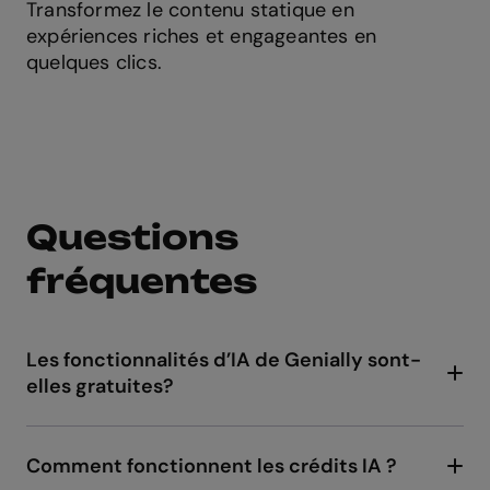
Transformez le contenu statique en
expériences riches et engageantes en
quelques clics.
Questions
fréquentes
Les fonctionnalités d’IA de Genially sont-
elles gratuites?
Le forfait gratuit de Genially comprend 500
crédits IA pour supprimer l'arrière-plan de vos
images et générer des textes, des résumés,
Comment fonctionnent les crédits IA ?
des créations, des questions et des
Les crédits constituent un solde disponible sur