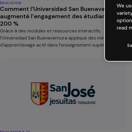
ÉDUCATION
We use
Comment l’Universidad San Buenaventura a
variet
augmenté l’engagement des étudiants de
option
200 %
read m
Grâce à des modules et ressources interactifs,
l’Universidad San Buenaventura applique des méthodes
d’apprentissage actif dans l’enseignement supérieur sans
Se
perdre en rigueur académique.
ÉDUCATION K-12