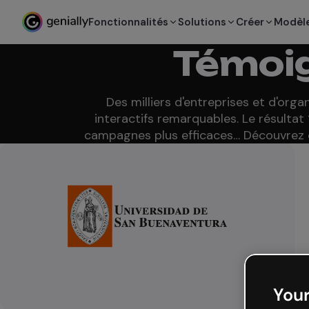
Fonctionnalités
Solutions
Créer
Modèl
Témoig
Des milliers d'entreprises et d'org
interactifs remarquables. Le résultat
campagnes plus efficaces… Découvrez 
Your