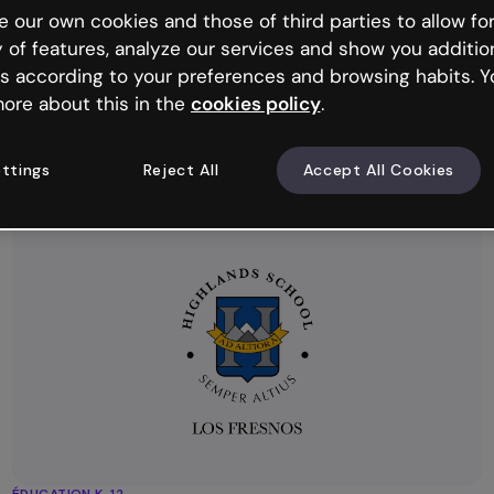
ÉDUCATION
 our own cookies and those of third parties to allow for
Comment le groupe BBW a réduit de 50%
y of features, analyze our services and show you additio
son temps de création de contenus
s according to your preferences and browsing habits. Y
formatifs avec Genially
ore about this in the
cookies policy
.
Le groupe BBW a repensé sa production de contenus
pédagogiques numériques, doublant sa production et
réduisant de moitié le temps de création avec Genially.
ttings
Reject All
Accept All Cookies
ÉDUCATION K-12