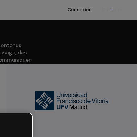
Connexion
S'inscrire
 contenus
issage, des
communiquer.