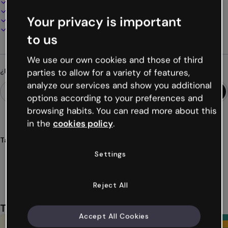
100% personalizable
Añade audio, vídeo y multimedia
Your privacy is important
Presenta, comparte o publica online
Descarga en PDF, MP4 y otros formatos
to us
We use our own cookies and those of third
¿Buscas algo diferente?
parties to allow for a variety of features,
analyze our services and show you additional
options according to your preferences and
browsing habits. You can read more about this
in the
cookies policy
.
Tags
presentaciones
infantil
preescolar
niños
pequeños
Settings
Ver más (51)
Reject All
También te puede gustar
Accept All Cookies