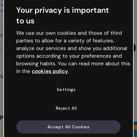
Presenta, condividi o pubblica online
Your privacy is important
Scarica in PDF, MP4 e altri formati
to us
We use our own cookies and those of third
Cerchi qualcosa di diverso?
parties to allow for a variety of features,
analyze our services and show you additional
options according to your preferences and
browsing habits. You can read more about this
in the
cookies policy
.
Tags
presentazioni
infantile
scuola
materna
bambini
Settings
Mostra altro (47)
Reject All
Potrebbe piacerti anche
Accept All Cookies