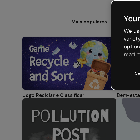
Your
Mais populares
Jogos
We use
variet
option
read m
Se
Jogo Reciclar e Classificar
Bem-estar