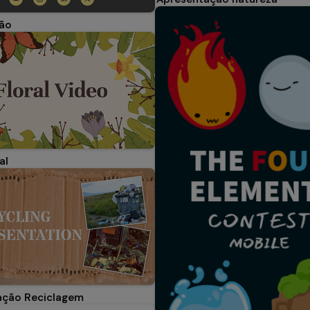
cão
al
ação Reciclagem