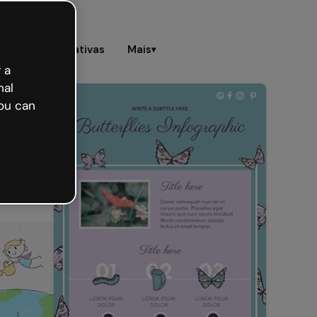
Imagens interativas
Mais
▾
 a
nal
ou can