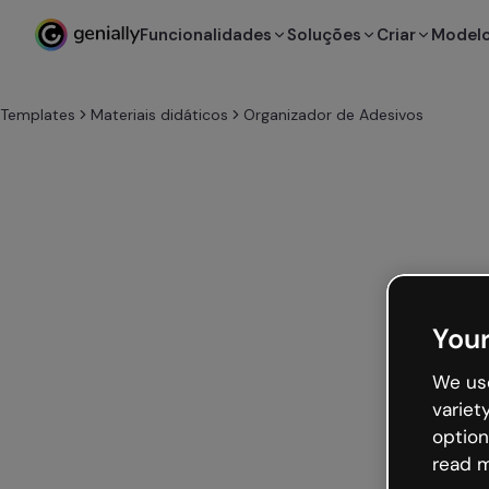
Funcionalidades
Soluções
Criar
Model
Templates
Materiais didáticos
Organizador de Adesivos
Your
We use
variet
option
read m