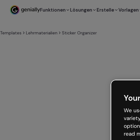
Funktionen
Lösungen
Erstelle
Vorlagen
Templates
Lehrmaterialien
Sticker Organizer
Your
We use
variet
option
read m