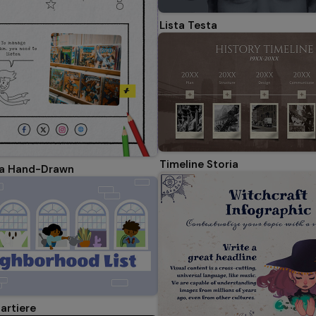
Lista Testa
Timeline Storia
ca Hand-Drawn
artiere