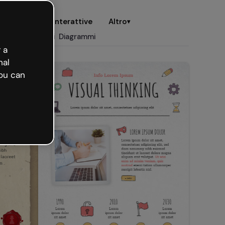
ttive
Card interattive
Altro
▾
Mappa mentali
Diagrammi
 a
nal
ou can