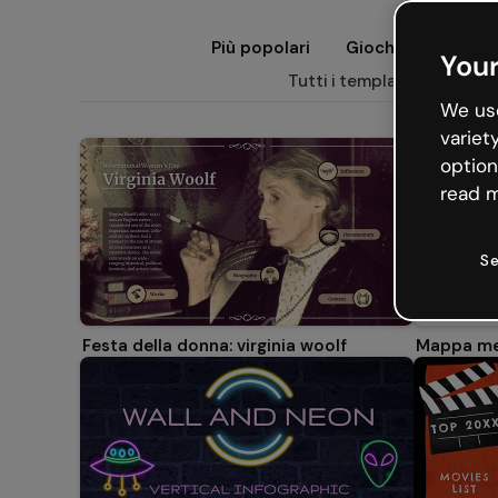
Più popolari
Giochi
Present
Your
Tutti i template: infografi
We use
variet
option
read m
Se
Nuovo
Festa della donna: virginia woolf