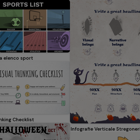
ca elenco sport
nking Checklist
Infografie Verticale Stregoner