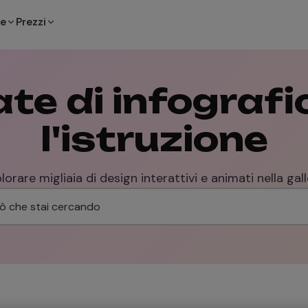
te
Prezzi
te di infografi
l'istruzione
orare migliaia di design interattivi e animati nella galle