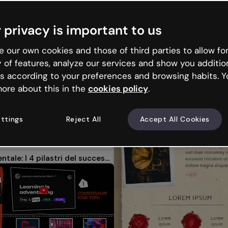
azioni
Microlearning
Infografiche
Immagini intera
 privacy is important to us
che
Infografiche Educative
Timeline
Infografiche per Aziende
 our own cookies and those of third parties to allow for
y of features, analyze our services and show you additio
s according to your preferences and browsing habits. Y
ore about this in the
cookies policy
.
ttings
Reject All
Accept All Cookies
Mappa mentale: I 4 pilastri del successo