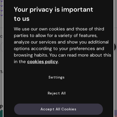
100% personalizzabile
Aggiungi audio, video e multimedia
Your privacy is important
Presenta, condividi o pubblica online
Scarica in PDF, MP4 e altri formati
to us
We use our own cookies and those of third
parties to allow for a variety of features,
Cerchi qualcosa di diverso?
analyze our services and show you additional
options according to your preferences and
browsing habits. You can read more about this
in the
cookies policy
.
Tags
Settings
mappe
pirati
timeline
infantile
avventura
Mostra altro (52)
Reject All
Potrebbe piacerti anche
Accept All Cookies