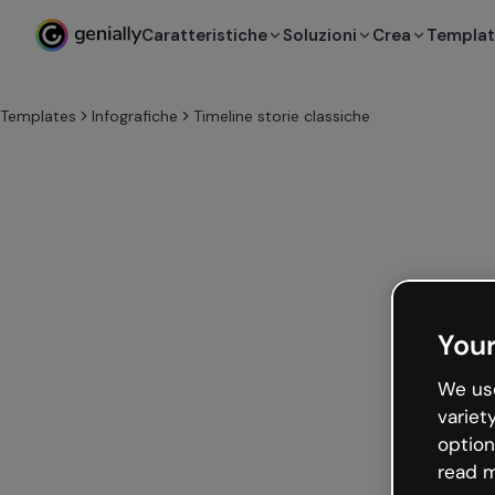
Caratteristiche
Soluzioni
Crea
Templa
Templates
Infografiche
Timeline storie classiche
Your
We use
variet
option
read m