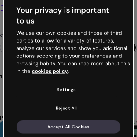
Presenta, condividi o pubblica online
Your privacy is important
Scarica in PDF, MP4 e altri formati
to us
We use our own cookies and those of third
Cerchi qualcosa di diverso?
parties to allow for a variety of features,
analyze our services and show you additional
options according to your preferences and
browsing habits. You can read more about this
in the
cookies policy
.
Tags
testimonianze
commenti
opinioni
clienti
docenti
Settings
Mostra altro (36)
Reject All
Potrebbe piacerti anche
Accept All Cookies