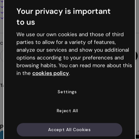
100% personalizzabile
Aggiungi audio, video e multimedia
Your privacy is important
Presenta, condividi o pubblica online
Scarica in PDF, MP4 e altri formati
to us
We use our own cookies and those of third
parties to allow for a variety of features,
Cerchi qualcosa di diverso?
analyze our services and show you additional
options according to your preferences and
browsing habits. You can read more about this
in the
cookies policy
.
Tags
Settings
infografie
film
informazioni
cinema
audiovisivo
Mostra altro (37)
Reject All
Potrebbe piacerti anche
Accept All Cookies