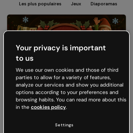
Les plus populaires
Jeux
Diaporamas
Mi
Your privacy is important
to us
We use our own cookies and those of third
parties to allow for a variety of features,
analyze our services and show you additional
Escape Room : Le Mystère de l’Atelier du Père Noël
options according to your preferences and
browsing habits. You can read more about this
in the
cookies policy
.
Settings