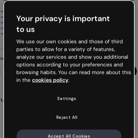
Design interactif et animé
Your privacy is important
100% personnalisable
Ajoutez audio, vidéo et multimédia
to us
Présentez, partagez ou publiez en ligne
Téléchargez en PDF, MP4 et autres formats
We use our own cookies and those of third
parties to allow for a variety of features,
analyze our services and show you additional
Vous cherchez autre chose ?
options according to your preferences and
browsing habits. You can read more about this
in the
cookies policy
.
Settings
Tags
séquences
didactique
langue
planification
leçon
Voir plus (30)
Reject All
Accept All Cookies