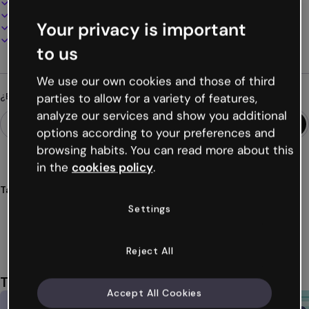
100% personalizable
Añade audio, vídeo y multimedia
Your privacy is important
Presenta, comparte o publica online
Descarga en PDF, MP4 y otros formatos
to us
We use our own cookies and those of third
¿Buscas algo diferente?
parties to allow for a variety of features,
analyze our services and show you additional
options according to your preferences and
browsing habits. You can read more about this
in the
cookies policy
.
Tags
presentación
diseño
minimalista
ideas
comunicación
Settings
Ver más (18)
Reject All
También te puede gustar
Accept All Cookies