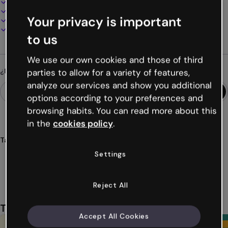
100% personalizable
Añade audio, vídeo y multimedia
Your privacy is important
Presenta, comparte o publica online
Descarga en PDF, MP4 y otros formatos
to us
We use our own cookies and those of third
¿Buscas algo diferente?
parties to allow for a variety of features,
analyze our services and show you additional
options according to your preferences and
browsing habits. You can read more about this
in the
cookies policy
.
Tags
presentaciones
granja
animales
agricultura
Settings
educativo
Ver más (47)
Reject All
También te puede gustar
Accept All Cookies