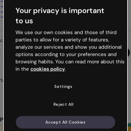
100% personalizzabile
Aggiungi audio, video e multimedia
Your privacy is important
Presenta, condividi o pubblica online
Scarica in PDF, MP4 e altri formati
to us
We use our own cookies and those of third
parties to allow for a variety of features,
Cerchi qualcosa di diverso?
analyze our services and show you additional
options according to your preferences and
browsing habits. You can read more about this
in the
cookies policy
.
Tags
Settings
presentazioni
fattoria
animali
agricoltura
educativo
Mostra altro (38)
Reject All
Potrebbe piacerti anche
Accept All Cookies