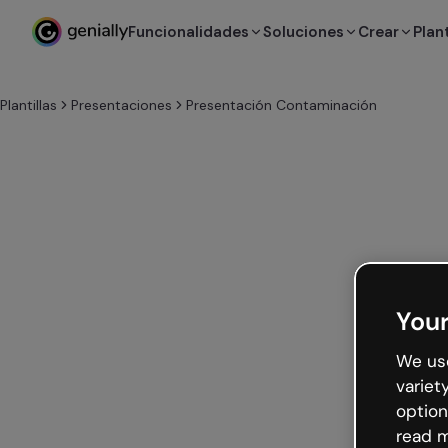
Funcionalidades
Soluciones
Crear
Plant
Plantillas
Presentaciones
Presentación Contaminación
Your
We use
variet
option
read m