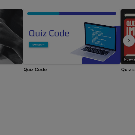
Nuev
Quiz Code
Quiz 