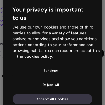
Design interativo e animado
Your privacy is important
100% personalizável
to us
Adicione áudio, vídeo e multimídia
Apresente, compartilhe ou publique online
Baixe em PDF, MP4 e outros formatos
We use our own cookies and those of third
parties to allow for a variety of features,
analyze our services and show you additional
Procurando algo diferente?
options according to your preferences and
browsing habits. You can read more about this
in the
cookies policy
.
Settings
Tags
apresentações
contaminação
meio
ambiente
Reject All
informes
Ver mais (52)
Accept All Cookies