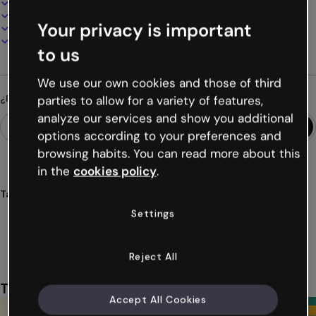
100% personalizable
Añade audio, vídeo y multimedia
Your privacy is important
Presenta, comparte o publica online
Descarga en PDF, MP4 y otros formatos
to us
We use our own cookies and those of third
¿Buscas algo diferente?
parties to allow for a variety of features,
analyze our services and show you additional
options according to your preferences and
browsing habits. You can read more about this
in the
cookies policy
.
Tags
educación
aula
mentoría
aprendizaje
estudiantes
Settings
Ver más (38)
Reject All
También te puede gustar
Accept All Cookies