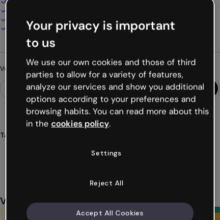
100% personnalisable
Ajoutez audio, vidéo et multimédia
Présentez, partagez ou publiez en ligne
Your privacy is important
Téléchargez en PDF, MP4 et autres formats
to us
We use our own cookies and those of third
Vous cherchez autre chose ?
parties to allow for a variety of features,
analyze our services and show you additional
options according to your preferences and
browsing habits. You can read more about this
in the
cookies policy
.
Tags
éducation
salle
classe
mentorat
apprentissage
Settings
Voir plus (36)
Reject All
Vous aimerez aussi
Accept All Cookies