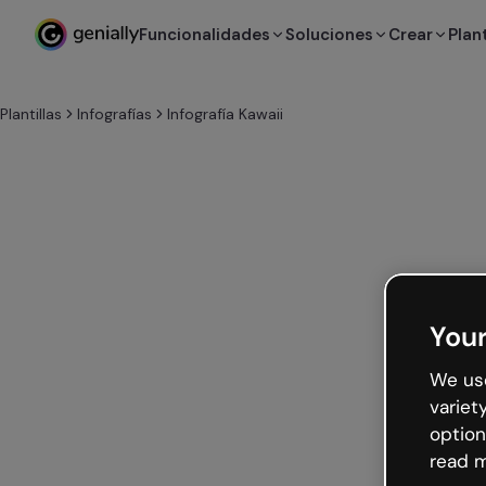
Funcionalidades
Soluciones
Crear
Plant
Plantillas
Infografías
Infografía Kawaii
Your
We use
variet
option
read m