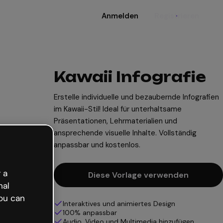
Anmelden
Registrieren
Kawaii Infografie
Erstelle individuelle und bezaubernde Infografien
im Kawaii-Stil! Ideal für unterhaltsame
Präsentationen, Lehrmaterialien und
ansprechende visuelle Inhalte. Vollständig
anpassbar und kostenlos.
 a
Diese Vorlage verwenden
nal
ou can
Interaktives und animiertes Design
100% anpassbar
Audio, Video und Multimedia hinzufügen