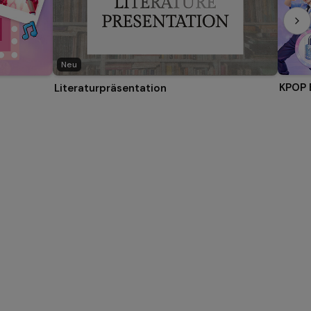
Neu
KPOP 
Literaturpräsentation