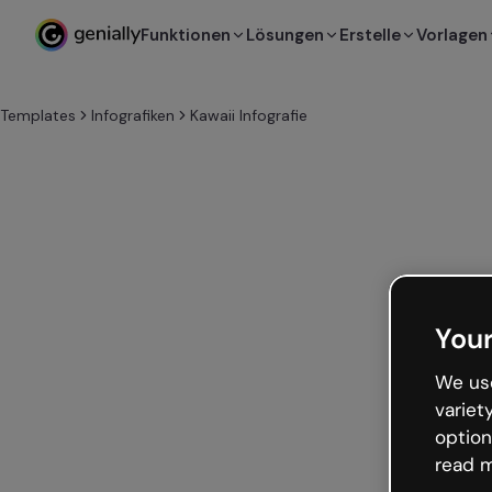
Funktionen
Lösungen
Erstelle
Vorlagen
Templates
Infografiken
Kawaii Infografie
Your
We use
variet
option
read m