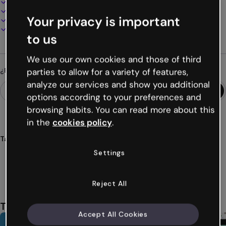
100% personalizable
Añade audio, vídeo y multimedia
Your privacy is important
Presenta, comparte o publica online
Descarga en PDF, MP4 y otros formatos
to us
We use our own cookies and those of third
¿Buscas algo diferente?
parties to allow for a variety of features,
analyze our services and show you additional
options according to your preferences and
browsing habits. You can read more about this
in the
cookies policy
.
Tags
infografías
colores
pastel
diseños
vibrantes
Settings
Ver más (24)
Reject All
También te puede gustar
Accept All Cookies