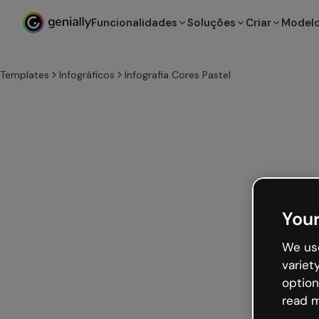
Funcionalidades
Soluções
Criar
Model
Templates
Infográficos
Infografia Cores Pastel
Your
We use
variet
option
read m