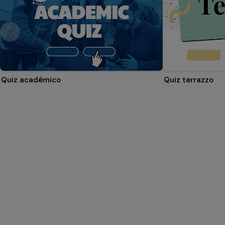
Quiz acadêmico
Quiz terrazzo