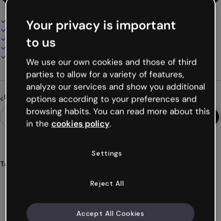
Diseño interactivo y animado
Your privacy is important
100% personalizable
Añade audio, vídeo y multimedia
to us
Presenta, comparte o publica online
Descarga en PDF, MP4 y otros formatos
We use our own cookies and those of third
parties to allow for a variety of features,
analyze our services and show you additional
¿Buscas algo diferente?
options according to your preferences and
browsing habits. You can read more about this
in the
cookies policy
.
Settings
Tags
escape
máquina
tiempo
historia
aventura
Reject All
Ver más (55)
Accept All Cookies