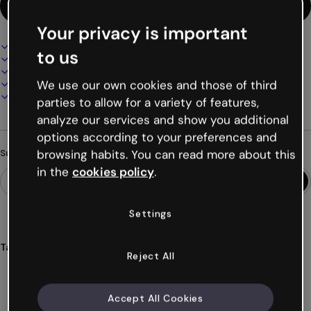
Diese Vorlage verwenden
Your privacy is important
Interaktives und animiertes Design
to us
100% anpassbar
Audio, Video und Multimedia hinzufügen
Online präsentieren, teilen oder veröffentlichen
We use our own cookies and those of third
Als PDF, MP4 und andere Formate herunterladen
parties to allow for a variety of features,
analyze our services and show you additional
options according to your preferences and
browsing habits. You can read more about this
Suchst du etwas anderes?
in the
cookies policy
.
Settings
Tags
Reject All
escape
zeitmaschine
geschichte
abenteuer
interaktiv
Mehr anzeigen (37)
Accept All Cookies