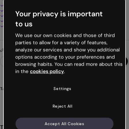
Diseño interactivo y animado
100% personalizable
Your privacy is important
Añade audio, vídeo y multimedia
Presenta, comparte o publica online
to us
Descarga en PDF, MP4 y otros formatos
We use our own cookies and those of third
parties to allow for a variety of features,
analyze our services and show you additional
¿Buscas algo diferente?
options according to your preferences and
browsing habits. You can read more about this
in the
cookies policy
.
Settings
Tags
educación
online
informes
resultados
profesores
Ver más (43)
Reject All
Accept All Cookies
También te puede gustar