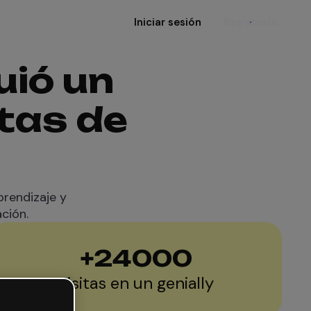
Iniciar sesión
Regístrate
uió un
tas de
prendizaje y
ción.
+
24000
visitas en un genially