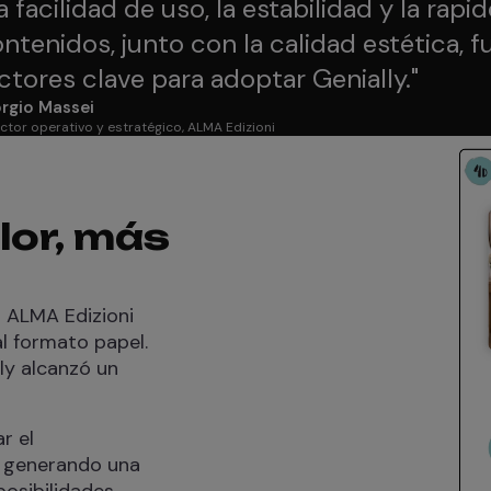
a facilidad de uso, la estabilidad y la rapi
ntenidos, junto con la calidad estética, f
ctores clave para adoptar Genially.
"
rgio Massei
ctor operativo y estratégico, ALMA Edizioni
lor, más
a ALMA Edizioni
l formato papel.
ly alcanzó un
r el
, generando una
osibilidades