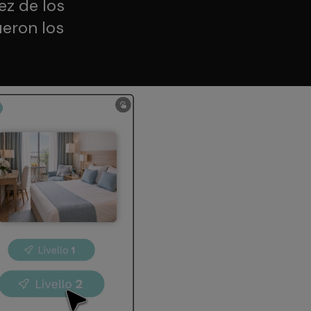
dez de los
ueron los