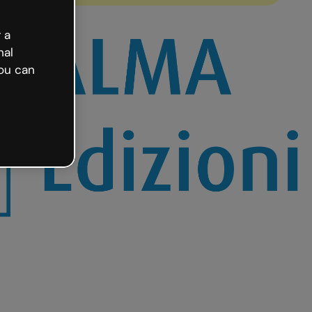
 a
nal
ou can