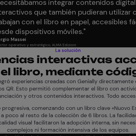
ecesitábamos integrar contenidos digita
teractivos que también pudieran utilizar 
abajan con el libro en papel, accesibles f
sde dispositivos móviles.
"
rgio Massei
ctor operativo y estratégico, ALMA Edizioni
La solución
ncias interactivas ac
el libro, mediante cód
egró experiencias creadas con Genially directamente
os QR. Esto permitió complementar el libro con activi
unciación y otros contenidos interactivos. Todo accesi
e progresiva, comenzando con un libro clave «Nuovo E
poco al resto de la colección de 6 libros. La facilida
calidad visual facilitaron la adopción interna, sin nec
complejos ni formación intensiva de los equipos.