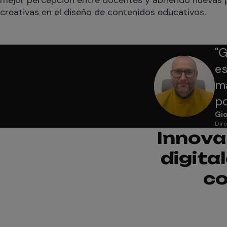
creativas en el diseño de contenidos educativos.
"
G
es
ma
po
Gio
Dire
Innova
digita
co