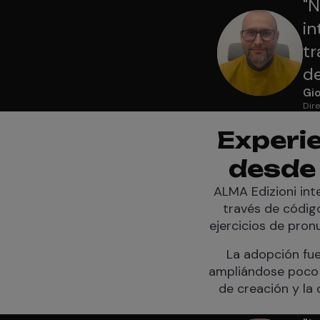
"
N
in
tr
de
Gio
Dire
Experie
desde 
ALMA Edizioni int
través de códig
ejercicios de pron
La adopción fu
ampliándose poco a 
de creación y la 