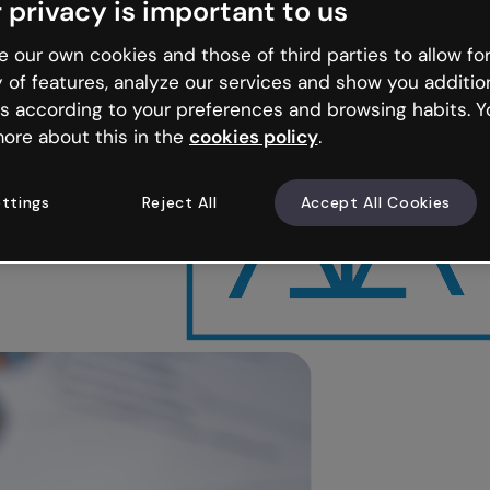
 privacy is important to us
 our own cookies and those of third parties to allow for
y of features, analyze our services and show you additio
s according to your preferences and browsing habits. Y
ore about this in the
cookies policy
.
l mundo
eñanza de italiano
ttings
Reject All
Accept All Cookies
ógica y apuesta por
 del aprendizaje.