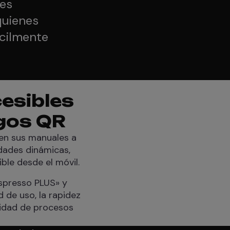
les
quienes
ácilmente
cesibles
igos QR
 en sus manuales a
dades dinámicas,
ble desde el móvil.
spresso PLUS» y
d de uso, la rapidez
esidad de procesos