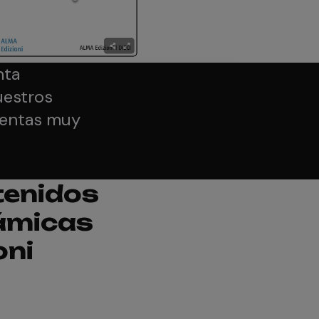
nta
uestros
ventas muy
tenidos
námicas
oni