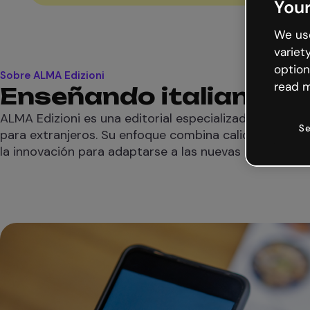
Your
We use
variet
option
Sobre ALMA Edizioni
read m
Enseñando italiano a
ALMA Edizioni es una editorial especializada en la ens
Se
para extranjeros. Su enfoque combina calidad pedag
la innovación para adaptarse a las nuevas necesidades