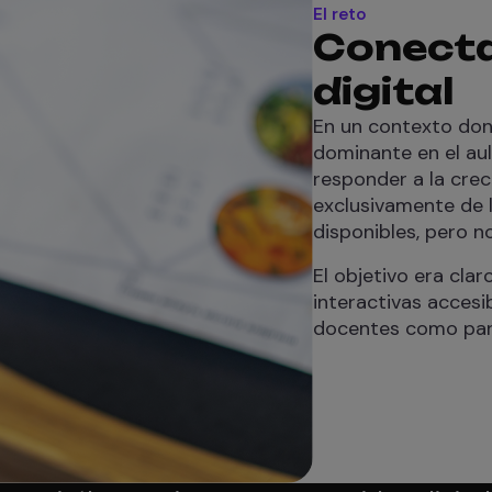
El reto
Conectar
digital
En un contexto dond
dominante en el aul
responder a la cre
exclusivamente de l
disponibles, pero no
El objetivo era clar
interactivas accesi
docentes como para 