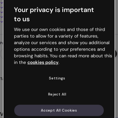
Design interativo e animado
100% personalizável
Your privacy is important
Adicione áudio, vídeo e multimídia
Apresente, compartilhe ou publique online
to us
Baixe em PDF, MP4 e outros formatos
We use our own cookies and those of third
parties to allow for a variety of features,
analyze our services and show you additional
Procurando algo diferente?
options according to your preferences and
browsing habits. You can read more about this
in the
cookies policy
.
Settings
Tags
videopresentações
slideshows
vídeos
apresentações
cores
Ver mais (20)
Reject All
Accept All Cookies
Você também pode gostar