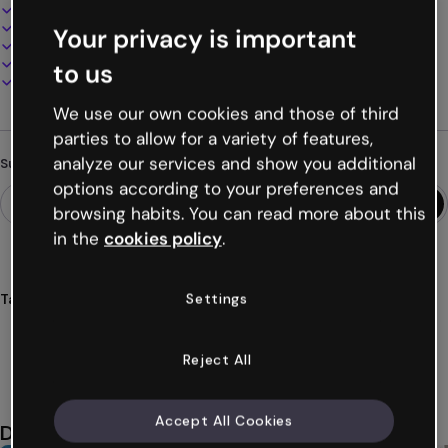
Interaktives und animiertes Design
100% anpassbar
Your privacy is important
Audio, Video und Multimedia hinzufügen
Online präsentieren, teilen oder veröffentlichen
to us
Als PDF, MP4 und andere Formate herunterladen
We use our own cookies and those of third
parties to allow for a variety of features,
analyze our services and show you additional
Suchst du etwas anderes?
options according to your preferences and
browsing habits. You can read more about this
in the
cookies policy
.
Settings
Tags
Video-Präsentationen
Diashows
Videos
Präsentationen
Farben
Mehr anzeigen (22)
Reject All
Accept All Cookies
Das könnte dir auch gefallen