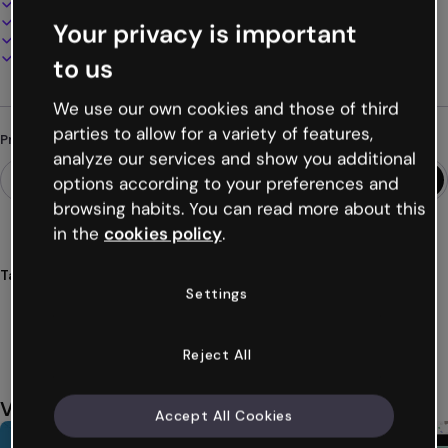
100% personalizável
Adicione áudio, vídeo e multimídia
Your privacy is important
Apresente, compartilhe ou publique online
Baixe em PDF, MP4 e outros formatos
to us
We use our own cookies and those of third
parties to allow for a variety of features,
Procurando algo diferente?
analyze our services and show you additional
options according to your preferences and
browsing habits. You can read more about this
in the
cookies policy
.
Tags
Settings
vídeo
promoção
natal
comercial
publicidade
Ver mais (20)
Reject All
Você também pode gostar
Accept All Cookies