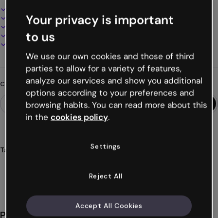
Design interattivo e animato
Your privacy is important
100% personalizzabile
Aggiungi audio, video e multimedia
to us
Presenta, condividi o pubblica online
Scarica in PDF, MP4 e altri formati
We use our own cookies and those of third
parties to allow for a variety of features,
analyze our services and show you additional
Cerchi qualcosa di diverso?
options according to your preferences and
browsing habits. You can read more about this
in the
cookies policy
.
Settings
Tags
video
promozione
natale
commerciale
pubblicità
Mostra altro (17)
Reject All
Accept All Cookies
Potrebbe piacerti anche