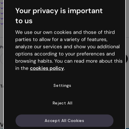
Design interativo e animado
100% personalizável
Your privacy is important
Adicione áudio, vídeo e multimídia
Apresente, compartilhe ou publique online
to us
Baixe em PDF, MP4 e outros formatos
We use our own cookies and those of third
parties to allow for a variety of features,
analyze our services and show you additional
Procurando algo diferente?
options according to your preferences and
browsing habits. You can read more about this
in the
cookies policy
.
Settings
Tags
gamificação
jogos
desafios
quiz
matemática
Ver mais (19)
Reject All
Accept All Cookies
Você também pode gostar