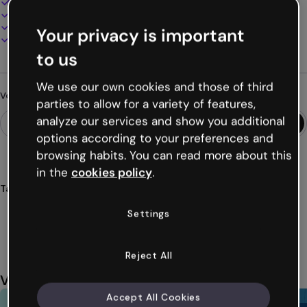
100% personnalisable
Ajoutez audio, vidéo et multimédia
Présentez, partagez ou publiez en ligne
Your privacy is important
Téléchargez en PDF, MP4 et autres formats
to us
We use our own cookies and those of third
Vous cherchez autre chose ?
parties to allow for a variety of features,
analyze our services and show you additional
options according to your preferences and
browsing habits. You can read more about this
in the
cookies policy
.
Tags
gamifications
jeux
défis
quiz
mathématiques
Settings
Voir plus (22)
Reject All
Vous aimerez aussi
Accept All Cookies