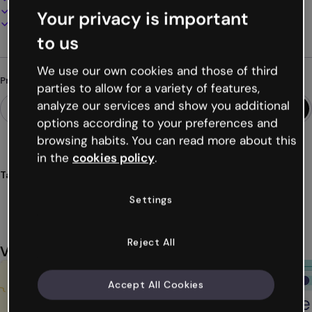
Apresente, compartilhe ou publique online
Your privacy is important
Baixe em PDF, MP4 e outros formatos
to us
We use our own cookies and those of third
Procurando algo diferente?
parties to allow for a variety of features,
analyze our services and show you additional
options according to your preferences and
browsing habits. You can read more about this
in the
cookies policy
.
Tags
gamificação
jogos
desafios
quiz
quizz
Ver mais (22)
Settings
Reject All
Você também pode gostar
Accept All Cookies