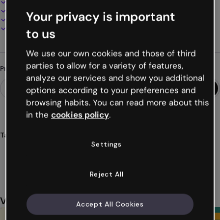
100% personalizável
Adicione áudio, vídeo e multimídia
Your privacy is important
Apresente, compartilhe ou publique online
Baixe em PDF, MP4 e outros formatos
to us
We use our own cookies and those of third
parties to allow for a variety of features,
Procurando algo diferente?
analyze our services and show you additional
options according to your preferences and
browsing habits. You can read more about this
in the
cookies policy
.
Tags
Settings
mapas
mentais
circulares
organização
ideias
Ver mais (27)
Reject All
Você também pode gostar
Accept All Cookies