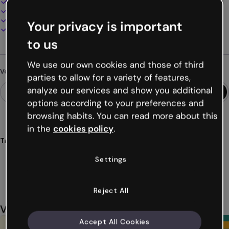
100% personnalisable
Ajoutez audio, vidéo et multimédia
Présentez, partagez ou publiez en ligne
Your privacy is important
Téléchargez en PDF, MP4 et autres formats
to us
We use our own cookies and those of third
Vous cherchez autre chose ?
parties to allow for a variety of features,
analyze our services and show you additional
options according to your preferences and
browsing habits. You can read more about this
in the
cookies policy
.
Tags
cartes
mentales
circulaires
organisation
idées
Settings
Voir plus (26)
Reject All
Vous aimerez aussi
Accept All Cookies