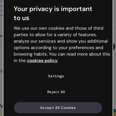
100% personalizável
Adicione áudio, vídeo e multimídia
Your privacy is important
Apresente, compartilhe ou publique online
Baixe em PDF, MP4 e outros formatos
to us
We use our own cookies and those of third
parties to allow for a variety of features,
Procurando algo diferente?
analyze our services and show you additional
options according to your preferences and
browsing habits. You can read more about this
in the
cookies policy
.
Tags
Settings
infografias
modelos
lista
semente
educação
Ver mais (38)
Reject All
Você também pode gostar
Accept All Cookies