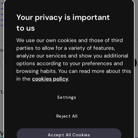
Design interactif et animé
100% personnalisable
Ajoutez audio, vidéo et multimédia
Your privacy is important
Présentez, partagez ou publiez en ligne
Téléchargez en PDF, MP4 et autres formats
to us
We use our own cookies and those of third
parties to allow for a variety of features,
Vous cherchez autre chose ?
analyze our services and show you additional
options according to your preferences and
browsing habits. You can read more about this
in the
cookies policy
.
Tags
Settings
infographies
templates
liste
semences
éducation
Voir plus (38)
Reject All
Vous aimerez aussi
Accept All Cookies