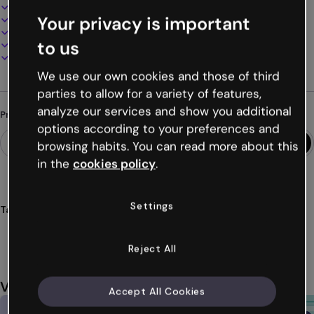
Design interativo e animado
Your privacy is important
100% personalizável
Adicione áudio, vídeo e multimídia
to us
Apresente, compartilhe ou publique online
Baixe em PDF, MP4 e outros formatos
We use our own cookies and those of third
parties to allow for a variety of features,
analyze our services and show you additional
Procurando algo diferente?
options according to your preferences and
browsing habits. You can read more about this
in the
cookies policy
.
Settings
Tags
jogo
quem
é
adivinhar
personagens
Ver mais (43)
Reject All
Você também pode gostar
Accept All Cookies