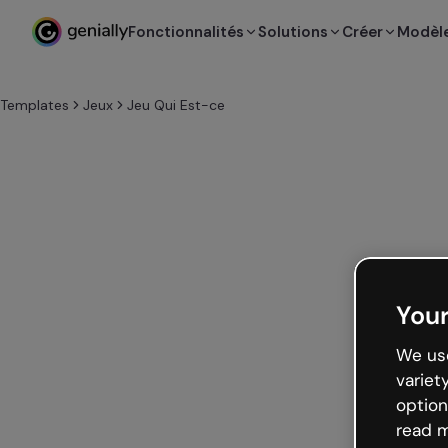
Fonctionnalités
Solutions
Créer
Modèl
Templates
Jeux
Jeu Qui Est-ce
Your
We use
variet
option
read m