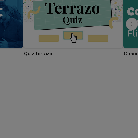
Quiz terrazo
Conce