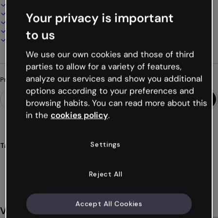
Design interativo e animado
100% personalizável
Your privacy is important
Adicione áudio, vídeo e multimídia
Apresente, compartilhe ou publique online
to us
Baixe em PDF, MP4 e outros formatos
We use our own cookies and those of third
parties to allow for a variety of features,
analyze our services and show you additional
Procurando algo diferente?
options according to your preferences and
browsing habits. You can read more about this
in the
cookies policy
.
Settings
Tags
gamificações
jogos
pistas
secretas
investigar
Ver mais (24)
Reject All
Accept All Cookies
Você também pode gostar