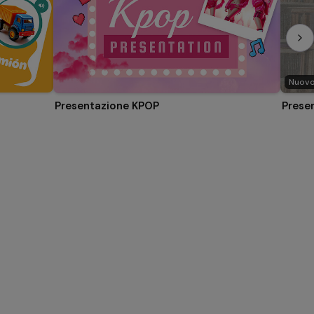
Nuov
Presentazione KPOP
Prese