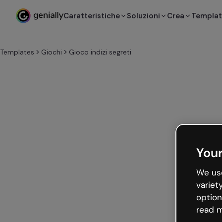
Caratteristiche
Soluzioni
Crea
Templa
Templates
Giochi
Gioco indizi segreti
Your
We use
variet
option
read m