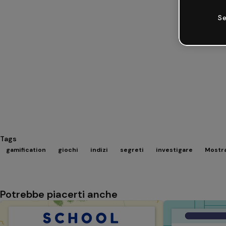
Se
Tags
gamification
giochi
indizi
segreti
investigare
Mostra
Potrebbe piacerti anche