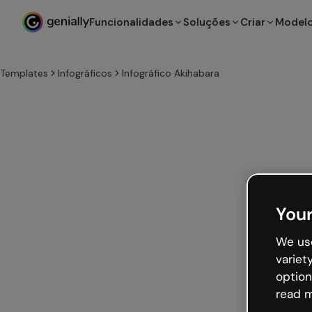
Funcionalidades
Soluções
Criar
Model
Templates
Infográficos
Infográfico Akihabara
Your
We use
variet
option
read m