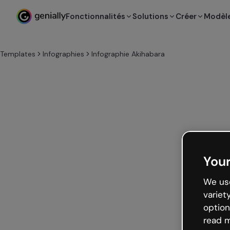
Fonctionnalités
Solutions
Créer
Modèl
Templates
Infographies
Infographie Akihabara
Your
We use
variet
option
read m